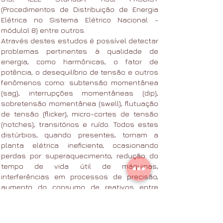
(Procedimentos de Distribuição de Energia
Elétrica no Sistema Elétrico Nacional -
módulol 8) entre outros.
Através destes estudos é possível detectar
problemas pertinentes à qualidade de
energia, como harmônicas, o fator de
potência, o desequilíbrio de tensão e outros
fenômenos como: subtensão momentânea
(sag), interrupções momentâneas (dip),
sobretensão momentânea (swell), flutuação
de tensão (flicker), micro-cortes de tensão
(notches), transitórios e ruído. Todos estes
distúrbios, quando presentes, tornam a
planta elétrica ineficiente, ocasionando
perdas por superaquecimento, redução do
tempo de vida útil de máquinas,
interferências em processos de precisão,
aumento do consumo de reativos entre
tantos outros problemas.
Através da análise do fluxo de potências,
obtido na monitoração, é possível realocar